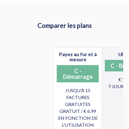
Comparer les plans
Payez au fur et à
Ulti
mesure
C - Bus
C -
Démarrage
€ 14
7 JOURS 
JUSQU'À 15
FACTURES
GRATUITES
GRATUIT / € 6,99
EN FONCTION DE
L'UTILISATION