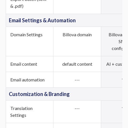
& .pdf)
Email Settings & Automation
Domain Settings
Billova domain
Billova d
SM
configur
Email content
default content
AI + custo
Email automation
---
Customization & Branding
Translation
---
Settings