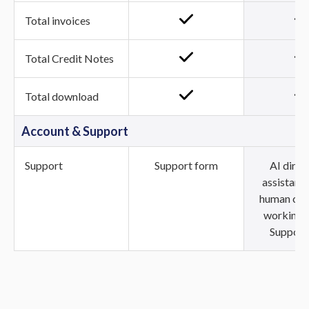
Total invoices
Total Credit Notes
Total download
Account & Support
Support
Support form
AI direc
assistance
human chat
working 
Support