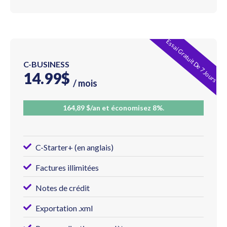
Essai Gratuit De 7 Jours
C-BUSINESS
14.99$
/ mois
164,89 $/an et économisez 8%.
C-Starter+ (en anglais)
Factures illimitées
Notes de crédit
Exportation .xml